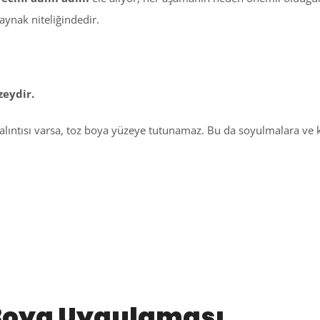
kaynak niteliğindedir.
zeydir.
kalıntısı varsa, toz boya yüzeye tutunamaz. Bu da soyulmalara ve 
z Boya Uygulaması