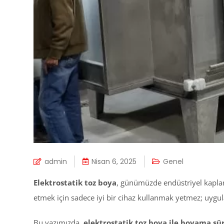
admin
Nisan 6, 2025
Genel
Elektrostatik toz boya
, günümüzde endüstriyel kaplam
etmek için sadece iyi bir cihaz kullanmak yetmez; uygu
Bu yazımızda,
elektrostatik toz boya ile boyama s