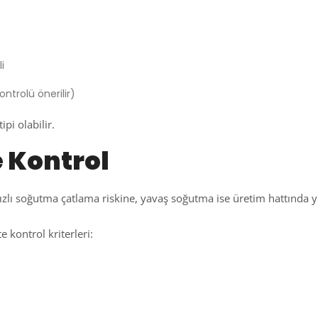
i
ontrolü önerilir)
pi olabilir.
e Kontrol
ızlı soğutma çatlama riskine, yavaş soğutma ise üretim hattında y
e kontrol kriterleri: