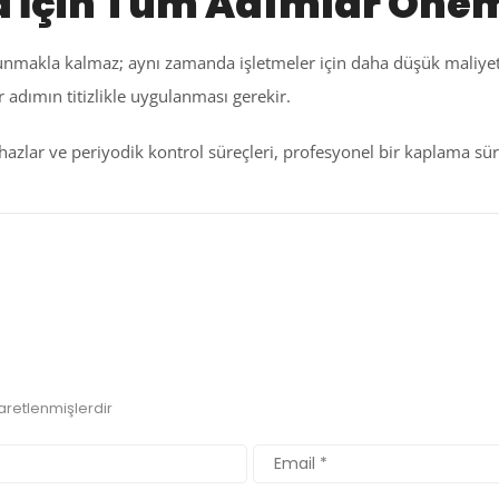
a İçin Tüm Adımlar Önem
 sunmakla kalmaz; aynı zamanda işletmeler için daha düşük maliyet,
adımın titizlikle uygulanması gerekir.
hazlar ve periyodik kontrol süreçleri, profesyonel bir kaplama sür
şaretlenmişlerdir