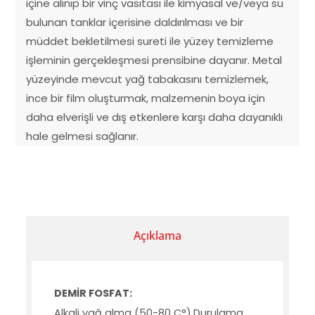
içine alınıp bir vinç vasıtası ile kimyasal ve/veya su
bulunan tanklar içerisine daldırılması ve bir
müddet bekletilmesi sureti ile yüzey temizleme
işleminin gerçekleşmesi prensibine dayanır. Metal
yüzeyinde mevcut yağ tabakasını temizlemek,
ince bir film oluşturmak, malzemenin boya için
daha elverişli ve dış etkenlere karşı daha dayanıklı
hale gelmesi sağlanır.
Açıklama
DEMİR FOSFAT:
Alkali yağ alma (50-80 C°),Durulama