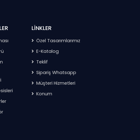
LER
LİNKLER
nası
Özel Tasarımlarımız
rü
E-Katalog
im
Teklif
Sipariş Whatsapp
i
Müşteri Hizmetleri
isleri
Konum
ler
ör