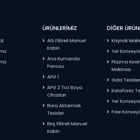
ÜRÜNLERİMİZ
DİĞER ÜRÜN
al
Altı Filitreli Manuel
Kaynak Maki
Kabin
mız
Yer Konveyö
Ana Kumanda
ımız
Plazma Kes
Panosu
Makinası
APG 1
Gıda Tesisler
APG 2 Toz Boya
Kataforez Tes
Cihazları
Yer Konveyör
Bara Aktarmalı
Free Konvey
Tesisler
Beş Filitreli Manuel
Kabin