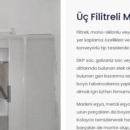
Üç Filitreli
Filtreli, mono-siklonlu ve
yer kaplama özellikleri ve
konveyörlü tip tesislerde 
DKP sac, galvaniz sac v
altlarında bulunan elek d
bulunan geri kazanma s
boya tabancalarına yapılm
almak için lütfen firmamız
Madeni eşya, metal eşya 
uzun parçaların da boyan
Kolayca temizlenerek hız
barçaları de monte olup,